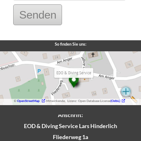
Senden
So finden Sie uns:
©
OpenStreetMap
-Mitwirkende, Lizenz: Open Database License
(OdbL)
Anschrift:
EOD & Diving Service Lars Hinderlich
Fliederweg 1a